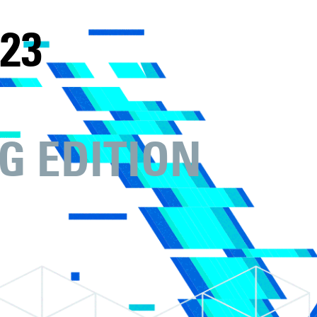
23
G EDITION