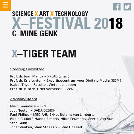
☰
SCIENCE
X
ART
X
TECHNOLOGY
X–FESTIVAL 20
18
C–MINE GENK
X
–TIGER TEAM
Steering Committee
Prof. dr. Jean Manca – X–LAB (chair)
Prof. dr. Kris Luyten – Expertisecentrum voor Digitale Media (EDM)
Isabel Thys – Faculteit Wetenschappen
Prof. dr. ir. arch. Griet Verbeeck – ArcK
Advisory Board
Marc Beenders – LRM
Joël Neelen – DADA DESIGN
Paul Philips – MEDIAHUIS/Het Belang van Limburg
Eddie Guldolf, Hanna Simons, Hilde Peumans, Veerle Van Bun –
Stad Genk
Joost Venken, Stien Stassen – Stad Hasselt