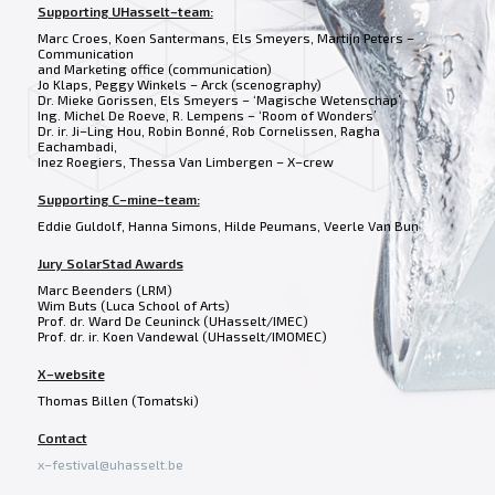
Supporting UHasselt–team:
Marc Croes, Koen Santermans, Els Smeyers, Martijn Peters –
Communication
and Marketing office (communication)
Jo Klaps, Peggy Winkels – Arck (scenography)
Dr. Mieke Gorissen, Els Smeyers – ‘Magische Wetenschap’
Ing. Michel De Roeve, R. Lempens – ‘Room of Wonders’
Dr. ir. Ji–Ling Hou, Robin Bonné, Rob Cornelissen, Ragha
Eachambadi,
Inez Roegiers, Thessa Van Limbergen – X–crew
Supporting C–mine–team:
Eddie Guldolf, Hanna Simons, Hilde Peumans, Veerle Van Bun
Jury SolarStad Awards
Marc Beenders (LRM)
Wim Buts (Luca School of Arts)
Prof. dr. Ward De Ceuninck (UHasselt/IMEC)
Prof. dr. ir. Koen Vandewal (UHasselt/IMOMEC)
X–website
Thomas Billen (Tomatski)
Contact
x–festival@uhasselt.be