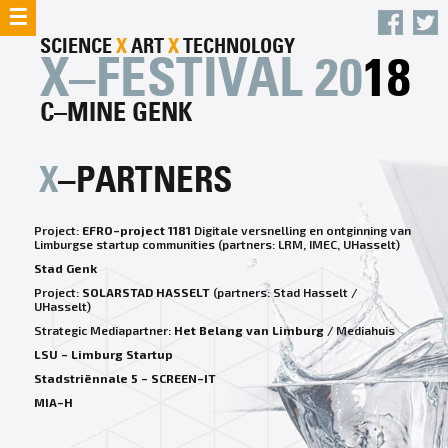
☰
SCIENCE
X
ART
X
TECHNOLOGY
X–FESTIVAL 20
18
C–MINE GENK
X
–PARTNERS
Project:
EFRO–project 1181
Digitale versnelling en ontginning van
Limburgse startup communities (partners: LRM, IMEC, UHasselt)
Stad Genk
Project:
SOLARSTAD HASSELT
(partners: Stad Hasselt /
UHasselt)
Strategic Mediapartner:
Het Belang van Limburg
/ Mediahuis
LSU – Limburg Startup
Stadstriënnale 5 – SCREEN–IT
MIA–H